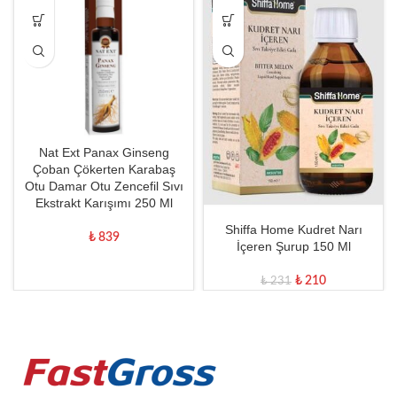
Nat Ext Panax Ginseng
Çoban Çökerten Karabaş
Otu Damar Otu Zencefil Sıvı
Ekstrakt Karışımı 250 Ml
Shiffa Home Kudret Narı
₺
839
İçeren Şurup 150 Ml
₺
210
₺
231