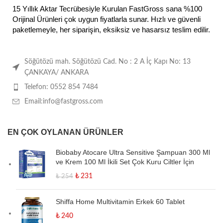
15 Yıllık Aktar Tecrübesiyle Kurulan FastGross sana %100
Orijinal Ürünleri çok uygun fiyatlarla sunar. Hızlı ve güvenli
paketlemeyle, her siparişin, eksiksiz ve hasarsız teslim edilir.
Söğütözü mah. Söğütözü Cad. No : 2 A İç Kapı No: 13
ÇANKAYA/ ANKARA
Telefon: 0552 854 7484
Email:info@fastgross.com
EN ÇOK OYLANAN ÜRÜNLER
Biobaby Atocare Ultra Sensitive Şampuan 300 Ml
ve Krem 100 Ml İkili Set Çok Kuru Ciltler İçin
₺
231
₺
254
Shiffa Home Multivitamin Erkek 60 Tablet
₺
240