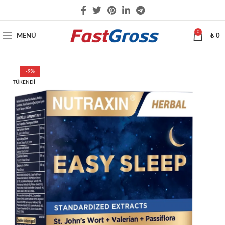
0
MENÜ
₺
0
-9%
TÜKENDI