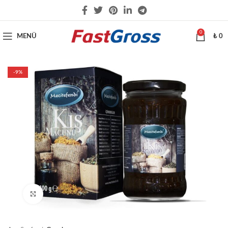
0
MENÜ
₺
0
-9%
Büyütmek için tıklayın