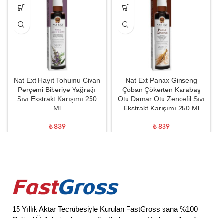
Nat Ext Hayıt Tohumu Civan
Nat Ext Panax Ginseng
Perçemi Biberiye Yağrağı
Çoban Çökerten Karabaş
Sıvı Ekstrakt Karışımı 250
Otu Damar Otu Zencefil Sıvı
Ml
Ekstrakt Karışımı 250 Ml
₺
839
₺
839
15 Yıllık Aktar Tecrübesiyle Kurulan FastGross sana %100