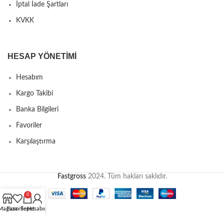
İptal İade Şartları
KVKK
HESAP YÖNETIMI
Hesabım
Kargo Takibi
Banka Bilgileri
Favoriler
Karşılaştırma
Fastgross
2024. Tüm hakları saklıdır.
0
Mağaza
Favoriler
Sepet
Hesabım