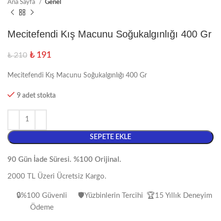
Ana Sayfa
Genel
Mecitefendi Kış Macunu Soğukalgınlığı 400 Gr
₺
191
₺
210
Mecitefendi Kış Macunu Soğukalgınlığı 400 Gr
9 adet stokta
SEPETE EKLE
90 Gün İade Süresi. %100 Orijinal.
2000 TL Üzeri Ücretsiz Kargo.
🔒%100 Güvenli
🛡️Yüzbinlerin Tercihi
🏆15 Yıllık Deneyim
Ödeme