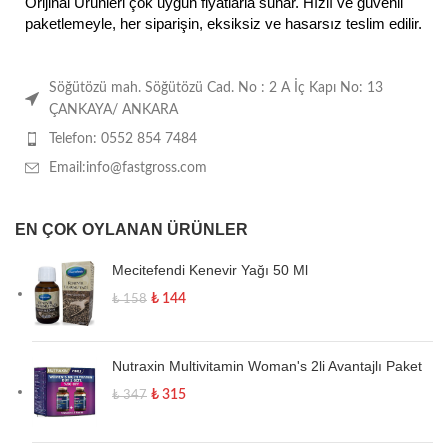
Orijinal Ürünleri çok uygun fiyatlarla sunar. Hızlı ve güvenli
paketlemeyle, her siparişin, eksiksiz ve hasarsız teslim edilir.
Söğütözü mah. Söğütözü Cad. No : 2 A İç Kapı No: 13
ÇANKAYA/ ANKARA
Telefon: 0552 854 7484
Email:info@fastgross.com
EN ÇOK OYLANAN ÜRÜNLER
Mecitefendi Kenevir Yağı 50 Ml
₺
144
₺
158
Nutraxin Multivitamin Woman's 2li Avantajlı Paket
₺
315
₺
347