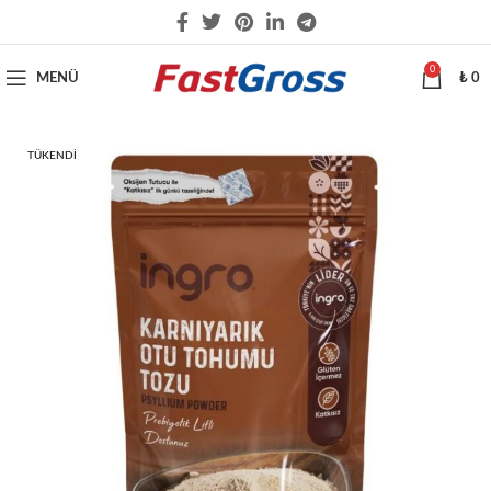
0
MENÜ
₺
0
TÜKENDI