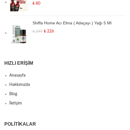
₺
80
Shiffa Home Acı Elma ( Adaçayı ) Yağı 5 Ml
₺
226
₺
249
HIZLI ERIŞIM
Anasayfa
Hakkımızda
Blog
İletişim
POLITIKALAR