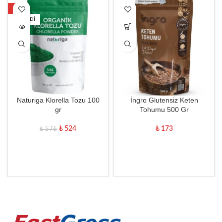
-9%
TÜKENDI
Naturiga Klorella Tozu 100
İngro Glutensiz Keten
gr
Tohumu 500 Gr
₺
524
₺
173
₺
576