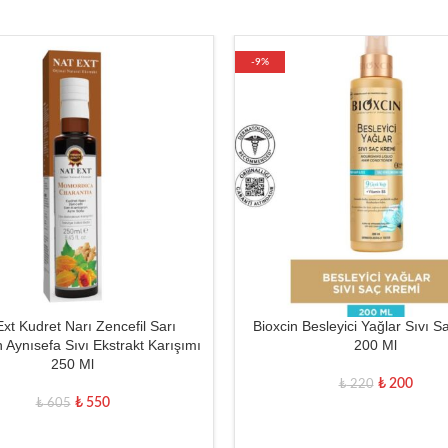
-9%
Ext Kudret Narı Zencefil Sarı
Bioxcin Besleyici Yağlar Sıvı S
 Aynısefa Sıvı Ekstrakt Karışımı
200 Ml
250 Ml
₺
200
₺
220
₺
550
₺
605