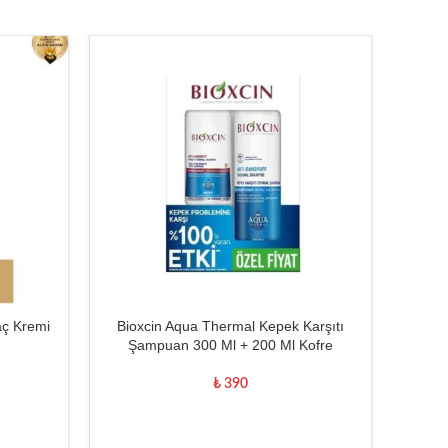
-9%
aç Kremi
Bioxcin Aqua Thermal Kepek Karşıtı
Nat Ex
Şampuan 300 Ml + 200 Ml Kofre
Otu K
₺
390