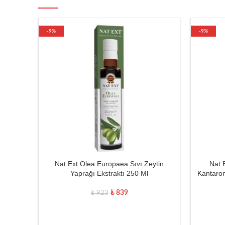
-9%
-9%
Nat Ext Olea Europaea Sıvı Zeytin
Nat 
Yaprağı Ekstraktı 250 Ml
Kantaron
₺
839
₺
923