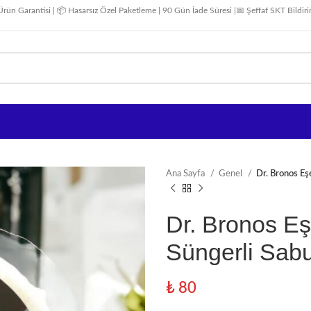
Ürün Garantisi | 📦 Hasarsız Özel Paketleme | 90 Gün İade Süresi |📅 Şeffaf SKT Bildir
Ana Sayfa
Genel
Dr. Bronos Eş
Dr. Bronos E
Süngerli Sab
₺
80