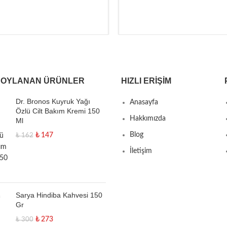
 OYLANAN ÜRÜNLER
HIZLI ERIŞIM
Dr. Bronos Kuyruk Yağı
Anasayfa
Özlü Cilt Bakım Kremi 150
Hakkımızda
Ml
Blog
₺
147
₺
162
İletişim
Sarya Hindiba Kahvesi 150
Gr
₺
273
₺
300