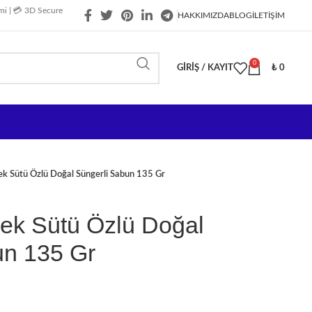
imi | 💳 3D Secure
HAKKIMIZDA
BLOG
İLETIŞIM
0
GIRIŞ / KAYIT
₺
0
ek Sütü Özlü Doğal Süngerli Sabun 135 Gr
şek Sütü Özlü Doğal
un 135 Gr