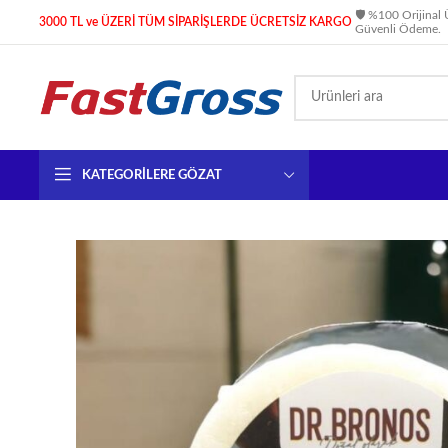
🛡️ %100 Orijinal 
3000 TL ve ÜZERİ TÜM SİPARİŞLERDE ÜCRETSİZ KARGO
Güvenli Ödeme.
KATEGORILERE GÖZAT