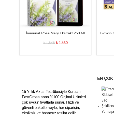
İmmunat Rose Mary Ekstrakt 250 Ml
Bioxcin 
₺
1.680
₺
1.848
EN ÇOK
15 Yıllık Aktar Tecrübesiyle Kurulan
FastGross sana %100 Orijinal Ürünleri
çok uygun fiyatlarla sunar. Hızlı ve
güvenli paketlemeyle, her siparişin,
eksiksiz ve hasarsız teslim edilir.