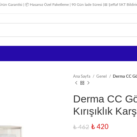
Ürün Garantisi | 📦 Hasarsız Özel Paketleme | 90 Gün İade Süresi |📅 Şeffaf SKT Bildir
Ana Sayfa
Genel
Derma CC Göz 
Derma CC Gö
Kırışıklık Kar
₺
420
₺
462