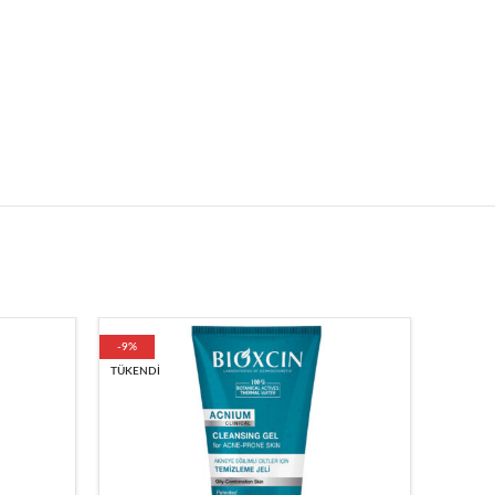
-9%
-9%
TÜKENDI