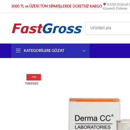
🛡️ %100 Orijinal 
3000 TL ve ÜZERİ TÜM SİPARİŞLERDE ÜCRETSİZ KARGO
Güvenli Ödeme.
KATEGORILERE GÖZAT
-9%
TÜKENDI