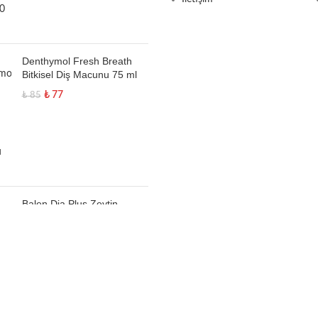
Denthymol Fresh Breath
Bitkisel Diş Macunu 75 ml
₺
77
₺
85
Balen Dia Plus Zeytin
Yaprağı Magnezyum Alfa
Lipoik Asit 655 Mg 60
Kapsül
₺
214
₺
235