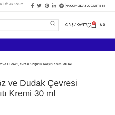
imi | 💳 3D Secure
HAKKIMIZDA
BLOG
İLETIŞIM
0
GIRIŞ / KAYIT
₺
0
ve Dudak Çevresi Kırışıklık Karşıtı Kremi 30 ml
z ve Dudak Çevresi
şıtı Kremi 30 ml