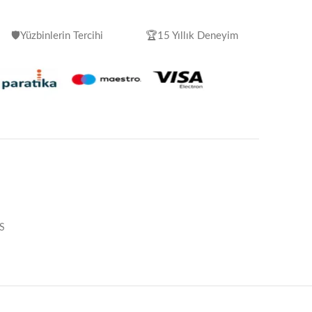
🛡️Yüzbinlerin Tercihi
🏆15 Yıllık Deneyim
S