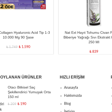
Collagen Hyaluronic Acid Tip 1-3
Nat Ext Hayıt Tohumu Civan 
10.000 Mg 90 Şase
Biberiye Yağrağı Sıvı Ekstrakt 
250 Ml
₺
1.590
₺
1.749
₺
839
 OYLANAN ÜRÜNLER
HIZLI ERIŞIM
Otacı Bitkisel Saç
Anasayfa
Şekillendirici Yumuşak Orta
Hakkımızda
150 ml
Blog
₺
190
₺
209
İletişim