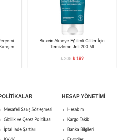
Perçemi
Bioxcin Akneye Eğilimli Ciltler İçin
Bioxc
Karışımı
Temizleme Jeli 200 Ml
₺
189
₺
208
POLITIKALAR
HESAP YÖNETIMI
Mesafeli Satış Sözleşmesi
Hesabım
Gizlilik ve Çerez Politikası
Kargo Takibi
İptal İade Şartları
Banka Bilgileri
KVKK
Favoriler