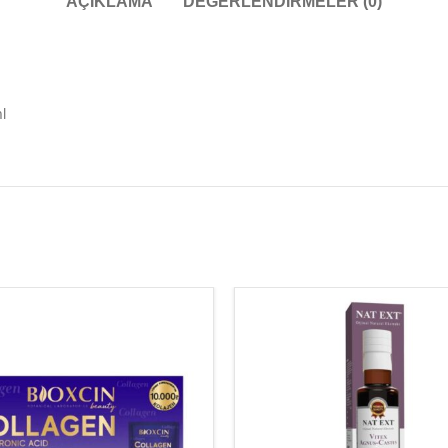
AÇIKLAMA
DEĞERLENDIRMELER (0)
l