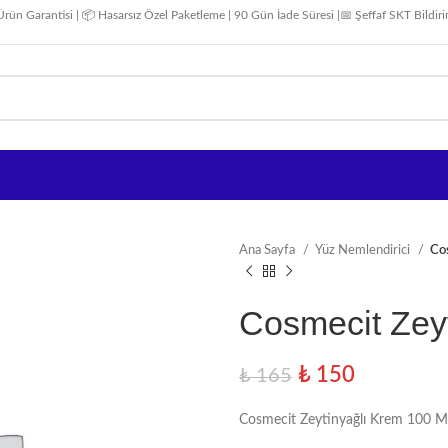
Ürün Garantisi | 📦 Hasarsız Özel Paketleme | 90 Gün İade Süresi |📅 Şeffaf SKT Bildir
Ana Sayfa
Yüz Nemlendirici
Co
Cosmecit Zey
₺
150
₺
165
Cosmecit Zeytinyağlı Krem 100 M