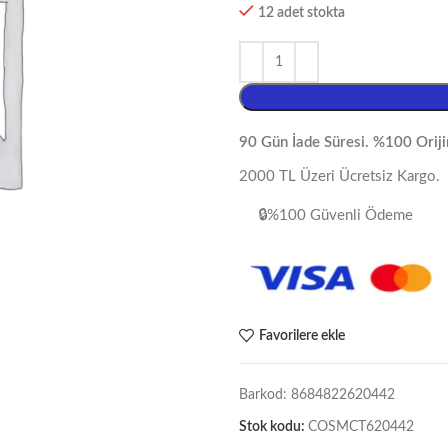
12 adet stokta
90 Gün İade Süresi. %100 Oriji
2000 TL Üzeri Ücretsiz Kargo.
🔒%100 Güvenli Ödeme
Favorilere ekle
Barkod:
8684822620442
Stok kodu:
COSMCT620442