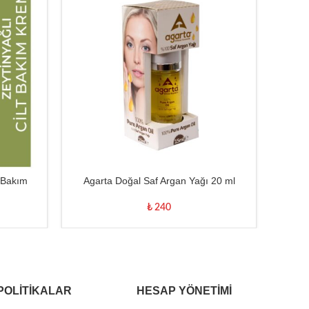
TÜKENDI
t Bakım
Agarta Doğal Saf Argan Yağı 20 ml
Ür
₺
240
POLITIKALAR
HESAP YÖNETIMI