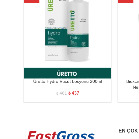
Üretto Hydro Vücut Losyonu 200ml
Bioxci
Nem
₺
437
₺
481
EN ÇOK