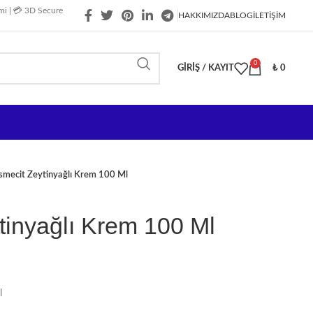
imi | 💳 3D Secure
HAKKIMIZDA
BLOG
İLETIŞIM
0
GIRIŞ / KAYIT
₺
0
smecit Zeytinyağlı Krem 100 Ml
tinyağlı Krem 100 Ml
l