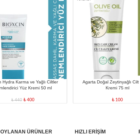
n Hydra Karma ve Yağlı Ciltler
Agarta Doğal Zeytinyağlı Cil
lendirici Yüz Kremi 50 ml
Kremi 75 ml
₺
400
₺
100
₺
440
 OYLANAN ÜRÜNLER
HIZLI ERIŞIM