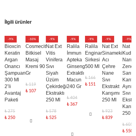
İlgili ürünler
-9%
-10%
-9%
-9%
-9%
-9%
-9%
Bioxcin
Cosmecit
Nat Ext
Ralila
Ralila
Nat Ext
Nat Ex
Keratin
Bitkisel
Vitis
İmmun
Enginar
Sinameki
Kudre
Argan
Masaj
Vinifera
Apteka
Sirkesi
Acı
Narı
Onarıcı
Kremi 90
Sıvı
Ginseng
500 Ml
Çehre
Zencef
Şampuan
Gr
Siyah
Extraktlı
Nane
Sarı
₺
166
300 Ml
Üzüm
Macun
Sıvı
Kanta
₺
151
₺
119
2’li
Çekirdeği
240 Gr
Ekstrakt
Aynıs
₺
107
Avantaj
Ekstraktı
Karışımı
Sıvı
₺
404
Paketi
250 Ml
250 Ml
Ekstra
₺
367
Karışı
₺
275
₺
578
₺
923
250 M
₺
250
₺
525
₺
839
₺
605
₺
550