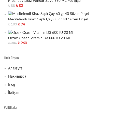
Freshes Acısız Pancar Suyu 330 ML Pet Şişe
₺
80
₺
88
Mecitefendi Kiraz Saplı Çay 60 gr 40 Süzen Poşet
₺
94
₺
103
Orzax Ocean Vitamin D3 600 IU 20 Ml
₺
260
₺
286
Hızlı Erişim
Anasayfa
Hakkımızda
Blog
İletişim
Politikalar