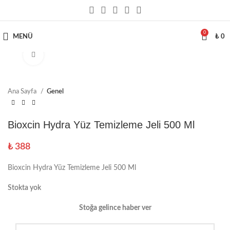
0
MENÜ
₺
0
Büyütmek için tıklayın
TÜKENDI
Ana Sayfa
Genel
Bioxcin Hydra Yüz Temizleme Jeli 500 Ml
₺
388
Bioxcin Hydra Yüz Temizleme Jeli 500 Ml
Stokta yok
Stoğa gelince haber ver